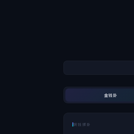
金钱卦
铜钱掷卦