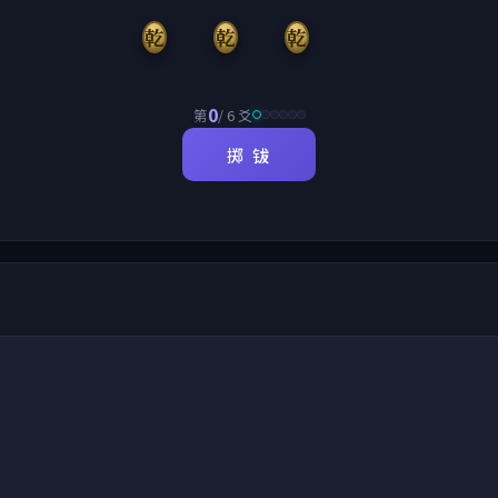
乾
乾
乾
0
第
/ 6 爻
掷 钹