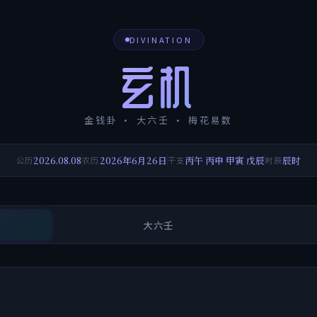
DIVINATION
玄机
金钱卦 · 大六壬 · 梅花易数
2026.08.08
2026年6月26日
丙午 丙申 甲寅 戊辰
辰时
公历
农历
干支
时辰
大六壬