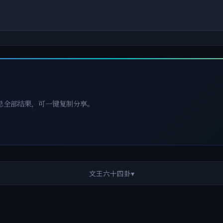
总全部结果，可一键复制分享。
文王六十四卦
▾
屯
蒙
需
讼
师